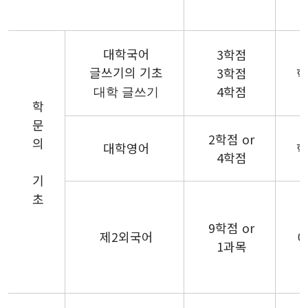
대학국어
3학점
글쓰기의 기초
3학점
학
4학점
대학 글쓰기
학
문
2학점 or
의
대학영어
학
4학점
기
초
9학점 or
제2외국어
0
1과목