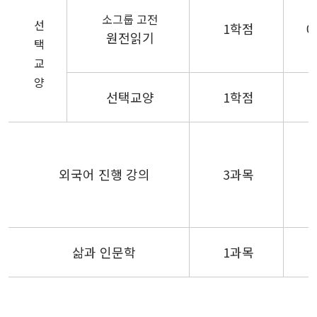
소그룹 고전
선
1학점
0
원전읽기
택
교
양
선택교양
1학점
외국어 진행 강의
3과목
삶과 인문학
1과목