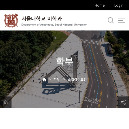
바
Home
Login
로
가
기
메
뉴
학부
>
>
학부
졸업이수요건