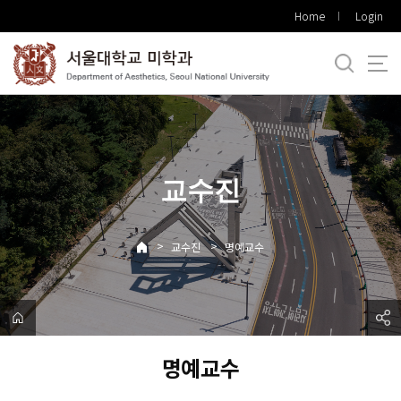
바
Home
Login
로
가
기
메
뉴
교수진
>
>
교수진
명예교수
명예교수